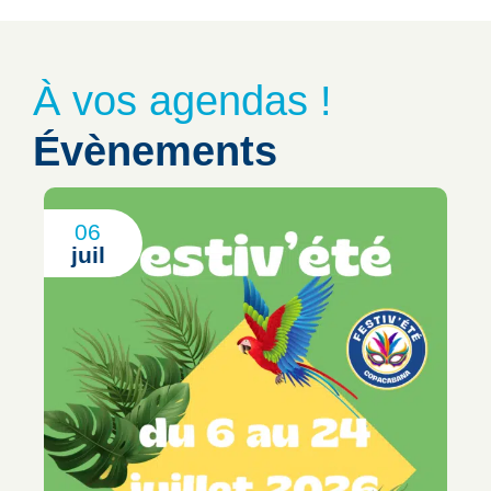
À vos agendas !
Évènements
06
juil