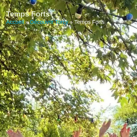
contenu
principal
Temps Forts
Accueil
»
Découvrir Torcy
»
Temps Forts