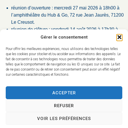
réunion d’ouverture : mercredi 27 mai 2026 à 18h00 à
l’amphithéâtre du Hub & Go, 72 rue Jean Jaurès, 71200
Le Creusot.
réunion de clôture : vendredi 14 août 2026 à 17h30 à
l’amphithéâtre du Hub & Go, 72 rue Jean Jaurès, 71200
Gérer le consentement
Le Creusot.
Pour offrir les meilleures expériences, nous utilisons des technologies telles
que les cookies pour stocker et/ou accéder aux informations des appareils. Le
Le commissaire enquêteur tiendra deux permanences au
fait de consentir à ces technologies nous permettra de traiter des données
cours de la consultation à la mairie de Torcy :
telles que le comportement de navigation ou les ID uniques sur ce site. Le fait
de ne pas consentir ou de retirer son consentement peut avoir un effet négatif
sur certaines caractéristiques et fonctions.
jeudi 18 juin 2026 de 14h00 à 16h00,
lundi 6 juillet 2026 de 10h00 à 12h0
ACCEPTER
REFUSER
Pour toute information complémentaire (dossier/
observation) vous pouvez consulter le registre
VOIR LES PRÉFÉRENCES
dématérialisé dès le 19 mai :
https://www.registre-