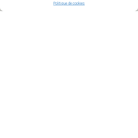
dematerialise.fr/6169/
Politique de cookies
Mairie de Torcy
Hôtel de Ville
4 Place de La République
71210 Torcy