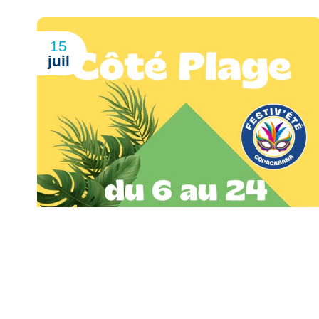
15
juil