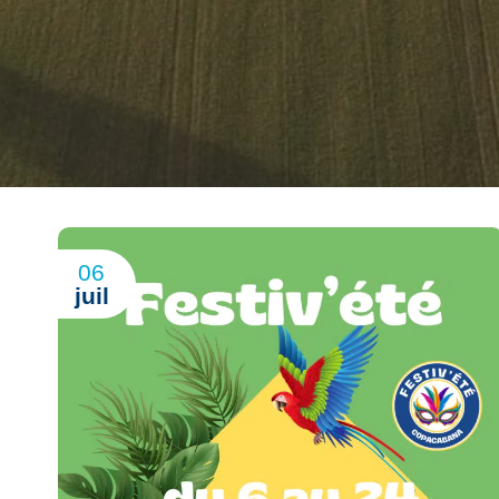
06
juil