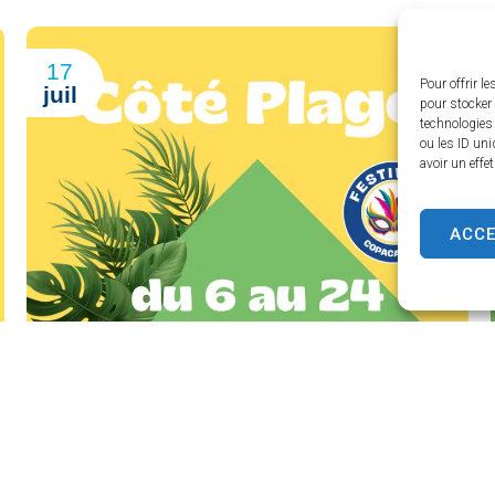
17
Pour offrir l
juil
pour stocker 
technologies
ou les ID uni
avoir un effe
ACC