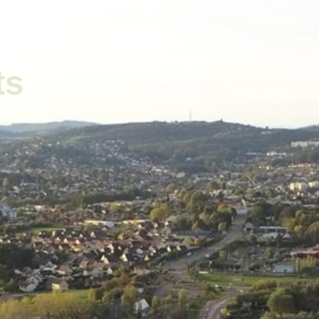
ale
Vivre à Torcy
Découvrir Torcy
Mes
ts