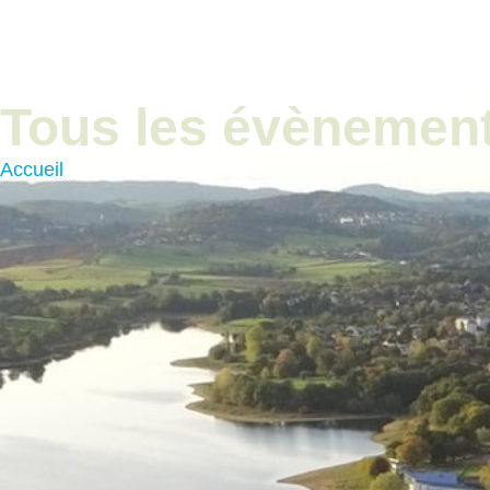
contenu
principal
Vie Municip
Tous les évènemen
Accueil
»
Tous les évènements