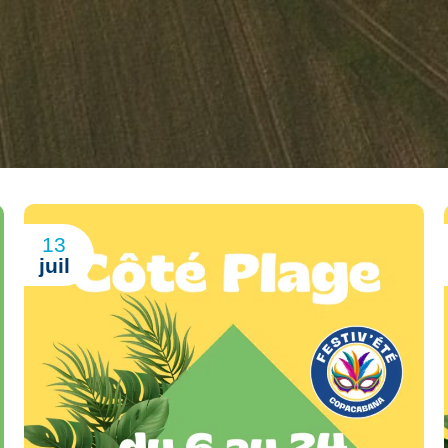
13
juil