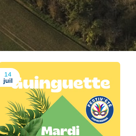
14
juil