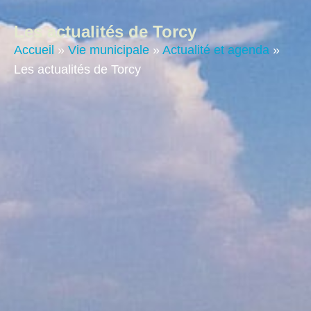
contenu
principal
Les actualités de Torcy
Accueil
»
Vie municipale
»
Actualité et agenda
»
Les actualités de Torcy