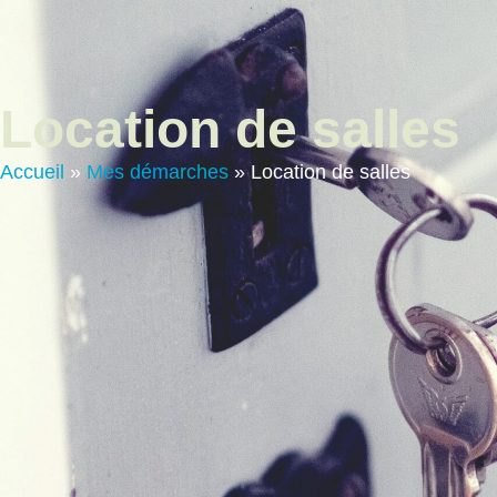
contenu
principal
Vie Municip
Location de salles
Accueil
»
Mes démarches
»
Location de salles