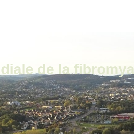
ale
Vivre à Torcy
Découvrir Torcy
Mes
iale de la fibromya