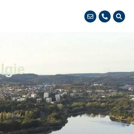
 démarches
lgie