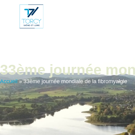
contenu
principal
Vie Municip
33ème journée mond
Accueil
»
33ème journée mondiale de la fibromyalgie