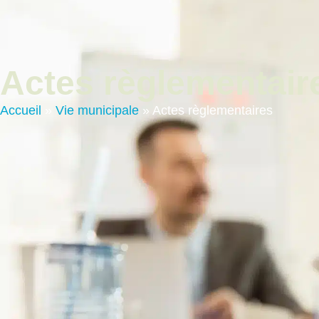
contenu
principal
Vie Municip
Actes règlementair
Accueil
»
Vie municipale
»
Actes règlementaires