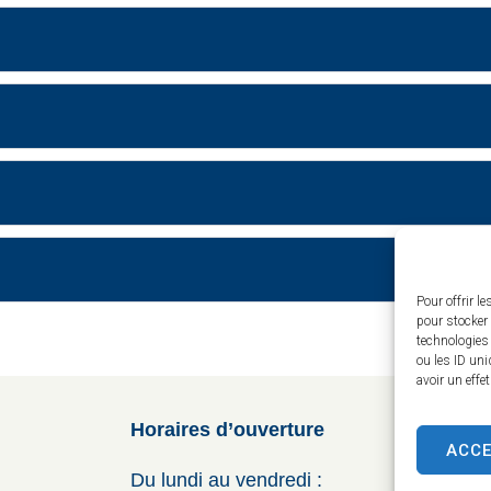
Pour offrir l
pour stocker 
technologies
ou les ID uni
avoir un effe
Horaires d’ouverture
ACC
Du lundi au vendredi :