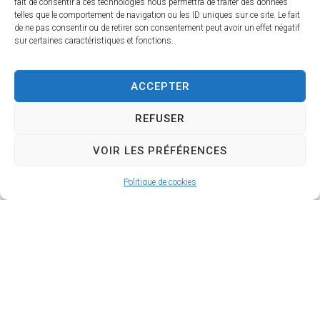
fait de consentir à ces technologies nous permettra de traiter des données
telles que le comportement de navigation ou les ID uniques sur ce site. Le fait
de ne pas consentir ou de retirer son consentement peut avoir un effet négatif
Objet de votre demande
*
sur certaines caractéristiques et fonctions.
ACCEPTER
Commentaire ou message
*
REFUSER
VOIR LES PRÉFÉRENCES
Politique de cookies
Envoyer