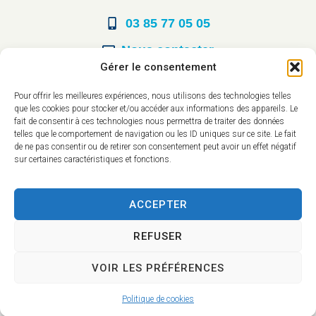
03 85 77 05 05
Nous contacter
Gérer le consentement
Horaires d’ouverture
Pour offrir les meilleures expériences, nous utilisons des technologies telles
que les cookies pour stocker et/ou accéder aux informations des appareils. Le
Du lundi au vendredi :
fait de consentir à ces technologies nous permettra de traiter des données
telles que le comportement de navigation ou les ID uniques sur ce site. Le fait
8h30 à 12h00
de ne pas consentir ou de retirer son consentement peut avoir un effet négatif
sur certaines caractéristiques et fonctions.
14h à 17h30
ACCEPTER
REFUSER
VOIR LES PRÉFÉRENCES
Accessibilité
Mentions légales
Plan du site
Confidentialité
Politique de cookies
2025 © - Propulsé par Utopia