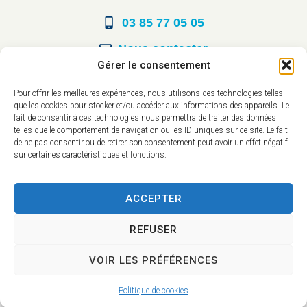
03 85 77 05 05
Nous contacter
Gérer le consentement
Horaires d’ouverture
Pour offrir les meilleures expériences, nous utilisons des technologies telles
que les cookies pour stocker et/ou accéder aux informations des appareils. Le
Du lundi au vendredi :
fait de consentir à ces technologies nous permettra de traiter des données
telles que le comportement de navigation ou les ID uniques sur ce site. Le fait
8h30 à 12h00
de ne pas consentir ou de retirer son consentement peut avoir un effet négatif
sur certaines caractéristiques et fonctions.
14h à 17h30
ACCEPTER
REFUSER
VOIR LES PRÉFÉRENCES
Accessibilité
Mentions légales
Plan du site
Confidentialité
Politique de cookies
2025 © - Propulsé par Utopia