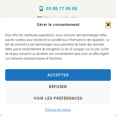
03 85 77 05 05
Nous contacter
Gérer le consentement
Horaires d’ouverture
Pour offrir les meilleures expériences, nous utilisons des technologies telles
que les cookies pour stocker et/ou accéder aux informations des appareils. Le
Du lundi au vendredi :
fait de consentir à ces technologies nous permettra de traiter des données
telles que le comportement de navigation ou les ID uniques sur ce site. Le fait
8h30 à 12h00
de ne pas consentir ou de retirer son consentement peut avoir un effet négatif
sur certaines caractéristiques et fonctions.
14h à 17h30
ACCEPTER
REFUSER
VOIR LES PRÉFÉRENCES
Accessibilité
Mentions légales
Plan du site
Confidentialité
Politique de cookies
2025 © - Propulsé par Utopia