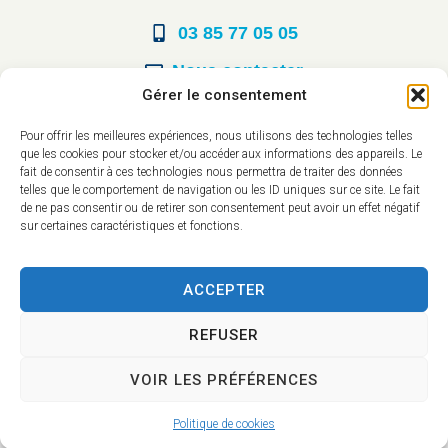
03 85 77 05 05
Nous contacter
Gérer le consentement
Horaires d’ouverture
Pour offrir les meilleures expériences, nous utilisons des technologies telles
que les cookies pour stocker et/ou accéder aux informations des appareils. Le
Du lundi au vendredi :
fait de consentir à ces technologies nous permettra de traiter des données
telles que le comportement de navigation ou les ID uniques sur ce site. Le fait
8h30 à 12h00
de ne pas consentir ou de retirer son consentement peut avoir un effet négatif
sur certaines caractéristiques et fonctions.
14h à 17h30
ACCEPTER
REFUSER
VOIR LES PRÉFÉRENCES
Accessibilité
Mentions légales
Plan du site
Confidentialité
Politique de cookies
2025 © - Propulsé par Utopia