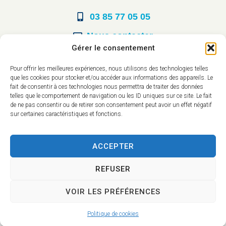
03 85 77 05 05
Nous contacter
Gérer le consentement
Horaires d’ouverture
Pour offrir les meilleures expériences, nous utilisons des technologies telles
que les cookies pour stocker et/ou accéder aux informations des appareils. Le
Du lundi au vendredi :
fait de consentir à ces technologies nous permettra de traiter des données
telles que le comportement de navigation ou les ID uniques sur ce site. Le fait
8h30 à 12h00
de ne pas consentir ou de retirer son consentement peut avoir un effet négatif
sur certaines caractéristiques et fonctions.
14h à 17h30
ACCEPTER
REFUSER
VOIR LES PRÉFÉRENCES
Accessibilité
Mentions légales
Plan du site
Confidentialité
Politique de cookies
2025 © - Propulsé par Utopia