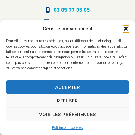
03 85 77 05 05
Nous contacter
Gérer le consentement
Horaires d’ouverture
Pour offrir les meilleures expériences, nous utilisons des technologies telles
que les cookies pour stocker et/ou accéder aux informations des appareils. Le
Du lundi au vendredi :
fait de consentir à ces technologies nous permettra de traiter des données
telles que le comportement de navigation ou les ID uniques sur ce site. Le fait
8h30 à 12h00
de ne pas consentir ou de retirer son consentement peut avoir un effet négatif
sur certaines caractéristiques et fonctions.
14h à 17h30
ACCEPTER
REFUSER
VOIR LES PRÉFÉRENCES
Accessibilité
Mentions légales
Plan du site
Confidentialité
Politique de cookies
2025 © - Propulsé par Utopia