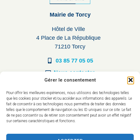
Mairie de Torcy
Hôtel de Ville
4 Place de La République
71210 Torcy
03 85 77 05 05
Nous contacter
Gérer le consentement
Horaires d’ouverture
Pour offrir les meilleures expériences, nous utilisons des technologies telles
que les cookies pour stocker et/ou accéder aux informations des appareils. Le
Du lundi au vendredi :
fait de consentir à ces technologies nous permettra de traiter des données
telles que le comportement de navigation ou les ID uniques sur ce site. Le fait
8h30 à 12h00
de ne pas consentir ou de retirer son consentement peut avoir un effet négatif
sur certaines caractéristiques et fonctions.
14h à 17h30