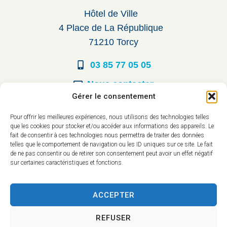
Hôtel de Ville
4 Place de La République
71210 Torcy
03 85 77 05 05
Nous contacter
Gérer le consentement
Horaires d’ouverture
Pour offrir les meilleures expériences, nous utilisons des technologies telles
que les cookies pour stocker et/ou accéder aux informations des appareils. Le
Du lundi au vendredi :
fait de consentir à ces technologies nous permettra de traiter des données
telles que le comportement de navigation ou les ID uniques sur ce site. Le fait
8h30 à 12h00
de ne pas consentir ou de retirer son consentement peut avoir un effet négatif
sur certaines caractéristiques et fonctions.
14h à 17h30
ACCEPTER
REFUSER