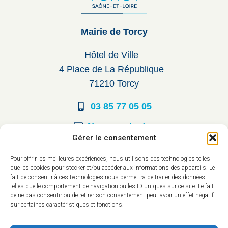
Mairie de Torcy
Hôtel de Ville
4 Place de La République
71210 Torcy
03 85 77 05 05
Nous contacter
Gérer le consentement
Horaires d’ouverture
Pour offrir les meilleures expériences, nous utilisons des technologies telles
que les cookies pour stocker et/ou accéder aux informations des appareils. Le
Du lundi au vendredi :
fait de consentir à ces technologies nous permettra de traiter des données
telles que le comportement de navigation ou les ID uniques sur ce site. Le fait
8h30 à 12h00
de ne pas consentir ou de retirer son consentement peut avoir un effet négatif
sur certaines caractéristiques et fonctions.
14h à 17h30