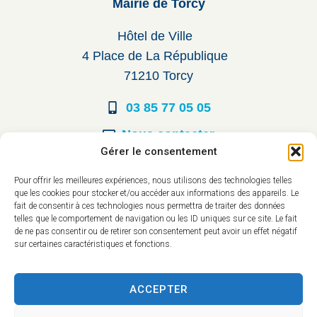
Mairie de Torcy
Hôtel de Ville
4 Place de La République
71210 Torcy
03 85 77 05 05
Nous contacter
Gérer le consentement
Horaires d’ouverture
Pour offrir les meilleures expériences, nous utilisons des technologies telles
que les cookies pour stocker et/ou accéder aux informations des appareils. Le
Du lundi au vendredi :
fait de consentir à ces technologies nous permettra de traiter des données
telles que le comportement de navigation ou les ID uniques sur ce site. Le fait
8h30 à 12h00
de ne pas consentir ou de retirer son consentement peut avoir un effet négatif
sur certaines caractéristiques et fonctions.
14h à 17h30
ACCEPTER