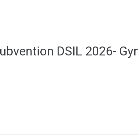
ale
Vivre à Torcy
Découvrir Torcy
Mes
bvention DSIL 2026- Gym