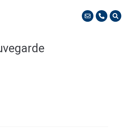
 démarches
uvegarde