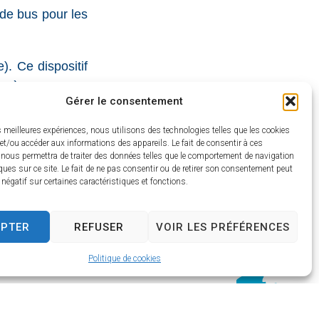
 de bus pour les
). Ce dispositif
nt à Torcy et au
Gérer le consentement
es meilleures expériences, nous utilisons des technologies telles que les cookies
et/ou accéder aux informations des appareils. Le fait de consentir à ces
 nous permettra de traiter des données telles que le comportement de navigation
 de bus pour les
ques sur ce site. Le fait de ne pas consentir ou de retirer son consentement peut
t négatif sur certaines caractéristiques et fonctions.
). Ce dispositif
EPTER
REFUSER
VOIR LES PRÉFÉRENCES
nt à Torcy et au
Politique de cookies