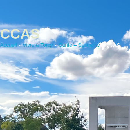
contenu
principal
Vie Municip
CCAS
Accueil
»
Vivre à Torcy
»
Santé – Solidarité
»
CCAS