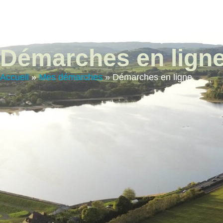
contenu
principal
Vie Municip
Démarches en lign
Accueil
»
Mes démarches
»
Démarches en ligne