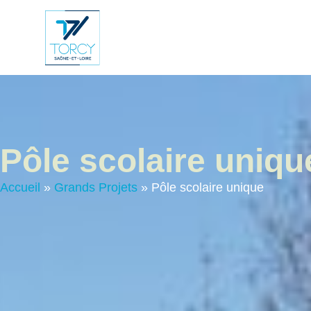
contenu
principal
Vie Municip
Pôle scolaire uniqu
Accueil
»
Grands Projets
»
Pôle scolaire unique