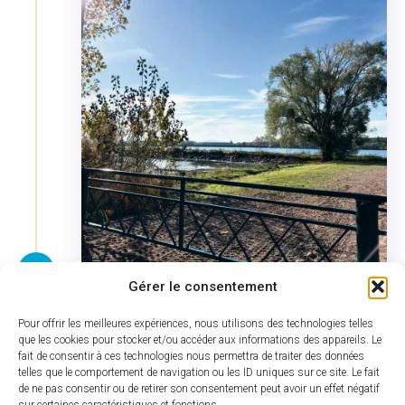
Gérer le consentement
2023 -2024
Pour offrir les meilleures expériences, nous utilisons des technologies telles
que les cookies pour stocker et/ou accéder aux informations des appareils. Le
Choix municipal d'effectuer les
fait de consentir à ces technologies nous permettra de traiter des données
travaux d'aménagement sur le
telles que le comportement de navigation ou les ID uniques sur ce site. Le fait
de ne pas consentir ou de retirer son consentement peut avoir un effet négatif
rive urbaine dans un premier