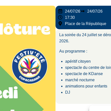
24/07/26
24/07/26
17:30
Place de la République
La soirée du 24 juillet se dér
2026.
Au programme :
apéritif citoyen
spectacle du centre de loi
spectacle de KDanse
marché nocturne
animations pour enfants
DJ