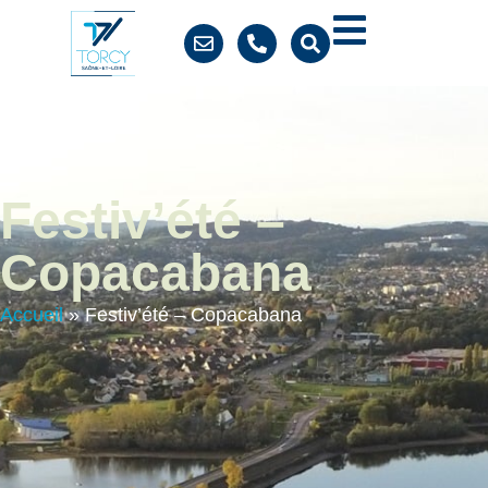
contenu
principal
Festiv’été –
Copacabana
Accueil
»
Festiv’été – Copacabana