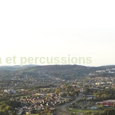
ale
Vivre à Torcy
Découvrir Torcy
Mes
 et percussions