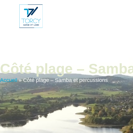
contenu
principal
Vie Municip
Côté plage – Samba
Accueil
»
Côté plage – Samba et percussions