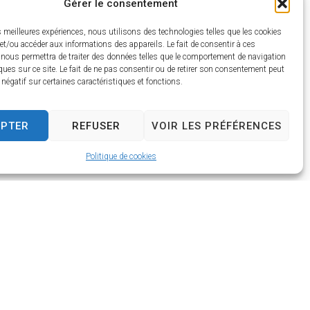
Gérer le consentement
8h30
rs de drone - 14h30/16h30
es meilleures expériences, nous utilisons des technologies telles que les cookies
 partir de 3 ans)
et/ou accéder aux informations des appareils. Le fait de consentir à ces
 nous permettra de traiter des données telles que le comportement de navigation
ques sur ce site. Le fait de ne pas consentir ou de retirer son consentement peut
t négatif sur certaines caractéristiques et fonctions.
EPTER
REFUSER
VOIR LES PRÉFÉRENCES
Politique de cookies