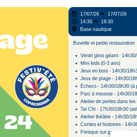
17/07/26
17/07/26
14:30
18:30
Base nautique
Buvette et petite restauration
Ventri gliss géant - 14h30
Mini kids (0-3 ans)
Jeux en bois - 14h30/18h
Jeux de plage - 14h30/18
Échecs - 14h30/18h30 (à p
Parc à mousse - 14h30/18
Atelier de perles dans les
Taï Chi - 17h30/18h30 (ad
Atelier théâtre - 14h30/18
Contes et histoires - 14h
Fresque sur garage - 14h