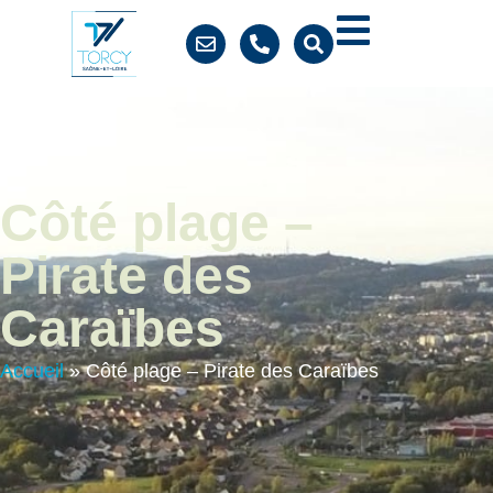
contenu
principal
Côté plage –
Pirate des
Caraïbes
Accueil
»
Côté plage – Pirate des Caraïbes