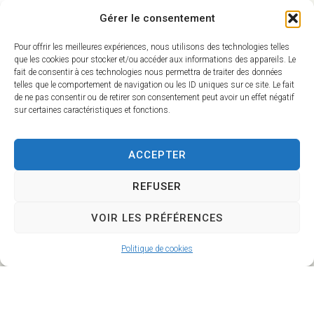
(à partir de 6 ans)
Gérer le consentement
Contes et histoires -
14h30/16h30 (2-6 ans)
Pour offrir les meilleures expériences, nous utilisons des technologies telles
Chasse aux trésors -
que les cookies pour stocker et/ou accéder aux informations des appareils. Le
fait de consentir à ces technologies nous permettra de traiter des données
14h30/18h30
telles que le comportement de navigation ou les ID uniques sur ce site. Le fait
Atelier théâtre -
de ne pas consentir ou de retirer son consentement peut avoir un effet négatif
14h30/18h30
sur certaines caractéristiques et fonctions.
Visualisation d'un
parcours de drone -
ACCEPTER
14h30/16h30
Canoë en famille -
REFUSER
15h/18h
VOIR LES PRÉFÉRENCES
Politique de cookies