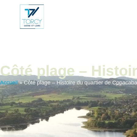
contenu
principal
Vie Municip
Côté plage – Histoi
Accueil
»
Côté plage – Histoire du quartier de Copacab