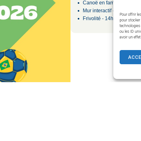
Canoë en famille - 15h/18
Mur interactif - 14h30/18h
Pour offrir l
Frivolité - 14h30/18h30
pour stocker 
technologies
ou les ID uni
avoir un effe
ACC