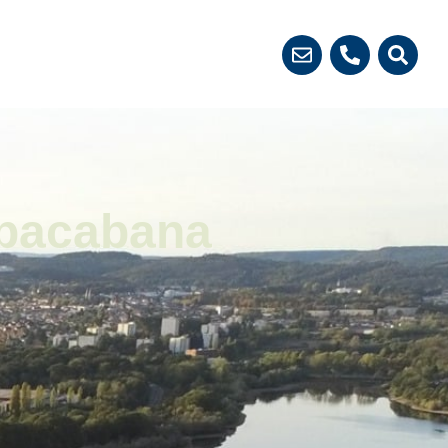
 démarches
opacabana