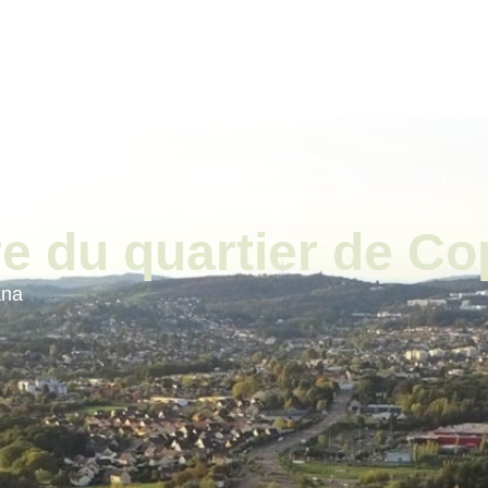
ale
Vivre à Torcy
Découvrir Torcy
Mes
re du quartier de C
ana