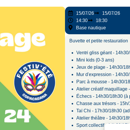
15/07/26
15/07/26
14:30
18:30
Base nautique
Buvette et petite restauration
Ventri gliss géant - 14h30
Mini kids (0-3 ans)
Jeux de plage - 14h30/18
Mur d'expression - 14h30
Parc à mousse - 14h30/18
Atelier créatif maquillage 
Échecs - 14h30/18h30 (à p
Chasse aux trésors - 15h
Taï Chi - 17h30/18h30 (ad
Atelier théâtre - 14h30/18
Sport collectif - 14h30/15