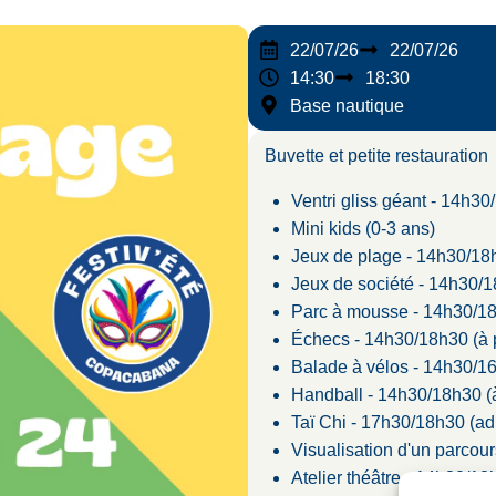
22/07/26
22/07/26
14:30
18:30
Base nautique
Buvette et petite restauration
Ventri gliss géant - 14h30
Mini kids (0-3 ans)
Jeux de plage - 14h30/18
Jeux de société - 14h30/
Parc à mousse - 14h30/18
Échecs - 14h30/18h30 (à p
Balade à vélos - 14h30/1
Handball - 14h30/18h30 (à
Taï Chi - 17h30/18h30 (ad
Visualisation d'un parcou
Atelier théâtre - 14h30/18