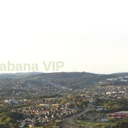
ale
Vivre à Torcy
Découvrir Torcy
Mes
cabana VIP