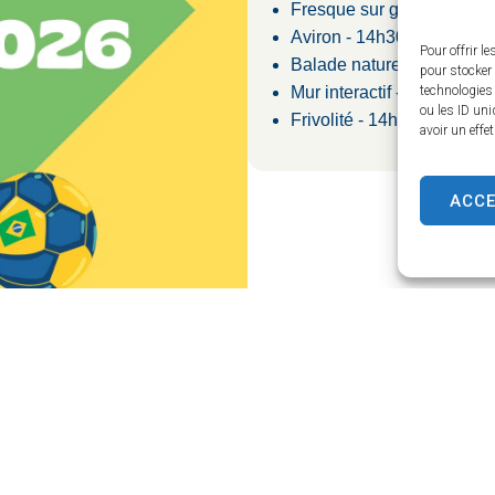
Fresque sur garage - 14h
Aviron - 14h30/18h30 (à pa
Pour offrir l
Balade nature autour du l
pour stocker 
Mur interactif - 14h30/18h
technologies
ou les ID uni
Frivolité - 14h30/18h30
avoir un effe
ACC