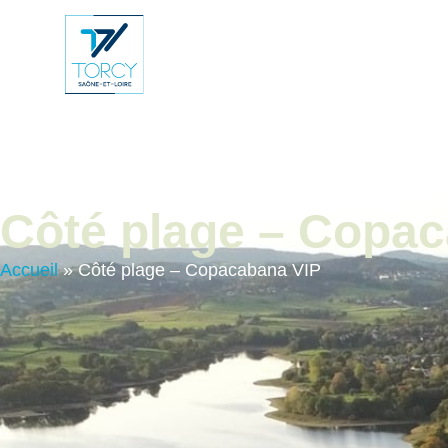
contenu
principal
Vie Municip
Côté plage – Copa
Accueil
»
Côté plage – Copacabana VIP