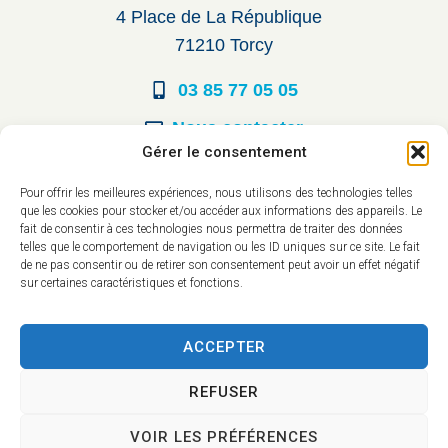
4 Place de La République
71210 Torcy
03 85 77 05 05
Nous contacter
Gérer le consentement
Horaires d’ouverture
Pour offrir les meilleures expériences, nous utilisons des technologies telles
que les cookies pour stocker et/ou accéder aux informations des appareils. Le
Du lundi au vendredi :
fait de consentir à ces technologies nous permettra de traiter des données
telles que le comportement de navigation ou les ID uniques sur ce site. Le fait
8h30 à 12h00
de ne pas consentir ou de retirer son consentement peut avoir un effet négatif
sur certaines caractéristiques et fonctions.
14h à 17h30
ACCEPTER
REFUSER
VOIR LES PRÉFÉRENCES