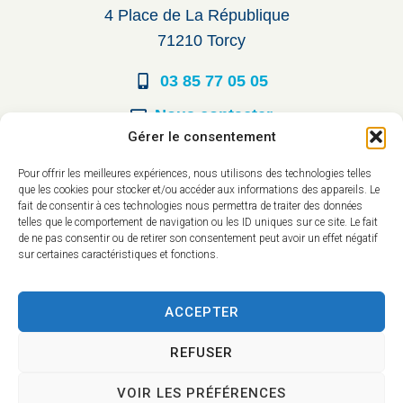
4 Place de La République
71210 Torcy
03 85 77 05 05
Nous contacter
Gérer le consentement
Horaires d’ouverture
Pour offrir les meilleures expériences, nous utilisons des technologies telles
que les cookies pour stocker et/ou accéder aux informations des appareils. Le
Du lundi au vendredi :
fait de consentir à ces technologies nous permettra de traiter des données
telles que le comportement de navigation ou les ID uniques sur ce site. Le fait
8h30 à 12h00
de ne pas consentir ou de retirer son consentement peut avoir un effet négatif
sur certaines caractéristiques et fonctions.
14h à 17h30
ACCEPTER
REFUSER
VOIR LES PRÉFÉRENCES