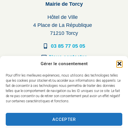
Mairie de Torcy
Hôtel de Ville
4 Place de La République
71210 Torcy
03 85 77 05 05
Nous contacter
Gérer le consentement
Horaires d’ouverture
Pour offrir les meilleures expériences, nous utilisons des technologies telles
que les cookies pour stocker et/ou accéder aux informations des appareils. Le
Du lundi au vendredi :
fait de consentir à ces technologies nous permettra de traiter des données
telles que le comportement de navigation ou les ID uniques sur ce site. Le fait
8h30 à 12h00
de ne pas consentir ou de retirer son consentement peut avoir un effet négatif
sur certaines caractéristiques et fonctions.
14h à 17h30
ACCEPTER