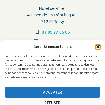
Hôtel de Ville
4 Place de La République
71210 Torcy
03 85 77 05 05
Nous contacter
Gérer le consentement
Horaires d’ouverture
Pour offrir les meilleures expériences, nous utilisons des technologies telles
que les cookies pour stocker et/ou accéder aux informations des appareils. Le
Du lundi au vendredi :
fait de consentir à ces technologies nous permettra de traiter des données
telles que le comportement de navigation ou les ID uniques sur ce site. Le fait
8h30 à 12h00
de ne pas consentir ou de retirer son consentement peut avoir un effet négatif
sur certaines caractéristiques et fonctions.
14h à 17h30
ACCEPTER
REFUSER