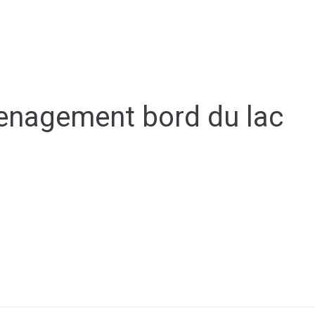
ale
Vivre à Torcy
Découvrir Torcy
Mes
enagement bord du lac