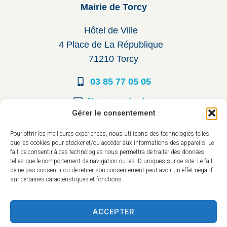
Mairie de Torcy
Hôtel de Ville
4 Place de La République
71210 Torcy
03 85 77 05 05
Nous contacter
Gérer le consentement
Horaires d’ouverture
Pour offrir les meilleures expériences, nous utilisons des technologies telles
que les cookies pour stocker et/ou accéder aux informations des appareils. Le
Du lundi au vendredi :
fait de consentir à ces technologies nous permettra de traiter des données
telles que le comportement de navigation ou les ID uniques sur ce site. Le fait
8h30 à 12h00
de ne pas consentir ou de retirer son consentement peut avoir un effet négatif
sur certaines caractéristiques et fonctions.
14h à 17h30
ACCEPTER