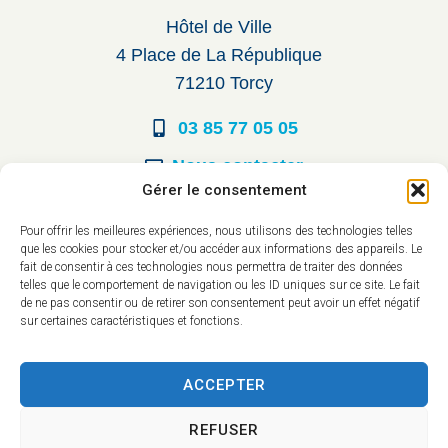
Hôtel de Ville
4 Place de La République
71210 Torcy
03 85 77 05 05
Nous contacter
Gérer le consentement
Horaires d’ouverture
Pour offrir les meilleures expériences, nous utilisons des technologies telles
que les cookies pour stocker et/ou accéder aux informations des appareils. Le
Du lundi au vendredi :
fait de consentir à ces technologies nous permettra de traiter des données
telles que le comportement de navigation ou les ID uniques sur ce site. Le fait
8h30 à 12h00
de ne pas consentir ou de retirer son consentement peut avoir un effet négatif
sur certaines caractéristiques et fonctions.
14h à 17h30
ACCEPTER
REFUSER