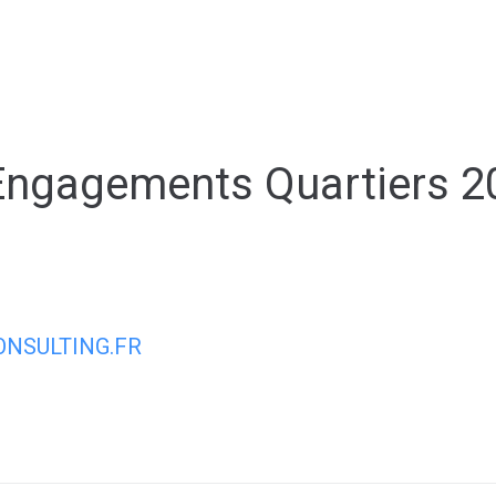
ale
Vivre à Torcy
Découvrir Torcy
Mes
Engagements Quartiers 2
NSULTING.FR