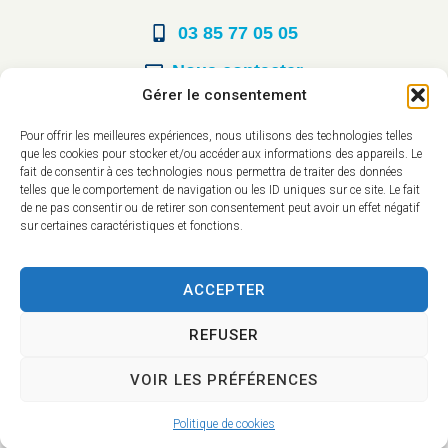
03 85 77 05 05
Nous contacter
Gérer le consentement
Horaires d’ouverture
Pour offrir les meilleures expériences, nous utilisons des technologies telles
que les cookies pour stocker et/ou accéder aux informations des appareils. Le
Du lundi au vendredi :
fait de consentir à ces technologies nous permettra de traiter des données
telles que le comportement de navigation ou les ID uniques sur ce site. Le fait
8h30 à 12h00
de ne pas consentir ou de retirer son consentement peut avoir un effet négatif
sur certaines caractéristiques et fonctions.
14h à 17h30
ACCEPTER
REFUSER
VOIR LES PRÉFÉRENCES
Accessibilité
Mentions légales
Plan du site
Confidentialité
Politique de cookies
2025 © - Propulsé par Utopia