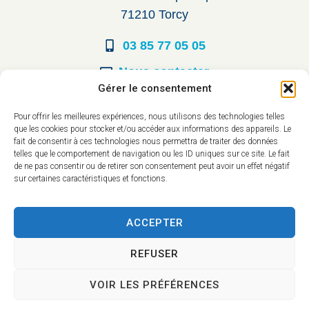
71210 Torcy
03 85 77 05 05
Nous contacter
Gérer le consentement
Horaires d’ouverture
Pour offrir les meilleures expériences, nous utilisons des technologies telles
que les cookies pour stocker et/ou accéder aux informations des appareils. Le
Du lundi au vendredi :
fait de consentir à ces technologies nous permettra de traiter des données
telles que le comportement de navigation ou les ID uniques sur ce site. Le fait
8h30 à 12h00
de ne pas consentir ou de retirer son consentement peut avoir un effet négatif
sur certaines caractéristiques et fonctions.
14h à 17h30
ACCEPTER
REFUSER
VOIR LES PRÉFÉRENCES
Accessibilité
Mentions légales
Plan du site
Confidentialité