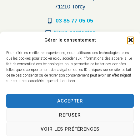
71210 Torcy
03 85 77 05 05
Nous contacter
Gérer le consentement
Horaires d’ouverture
Pour offrir les meilleures expériences, nous utilisons des technologies telles
que les cookies pour stocker et/ou accéder aux informations des appareils. Le
Du lundi au vendredi :
fait de consentir à ces technologies nous permettra de traiter des données
telles que le comportement de navigation ou les ID uniques sur ce site. Le fait
8h30 à 12h00
de ne pas consentir ou de retirer son consentement peut avoir un effet négatif
sur certaines caractéristiques et fonctions.
14h à 17h30
ACCEPTER
REFUSER
VOIR LES PRÉFÉRENCES
Accessibilité
Mentions légales
Plan du site
Confidentialité