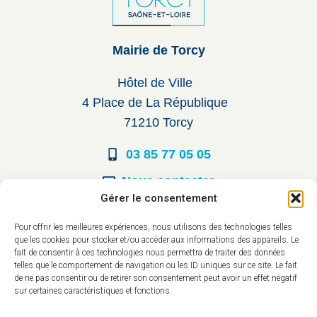
Mairie de Torcy
Hôtel de Ville
4 Place de La République
71210 Torcy
03 85 77 05 05
Nous contacter
Gérer le consentement
Horaires d’ouverture
Pour offrir les meilleures expériences, nous utilisons des technologies telles
que les cookies pour stocker et/ou accéder aux informations des appareils. Le
Du lundi au vendredi :
fait de consentir à ces technologies nous permettra de traiter des données
telles que le comportement de navigation ou les ID uniques sur ce site. Le fait
8h30 à 12h00
de ne pas consentir ou de retirer son consentement peut avoir un effet négatif
sur certaines caractéristiques et fonctions.
14h à 17h30