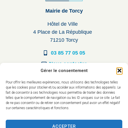
Mairie de Torcy
Hôtel de Ville
4 Place de La République
71210 Torcy
03 85 77 05 05
Nous contacter
Gérer le consentement
Horaires d’ouverture
Pour offrir les meilleures expériences, nous utilisons des technologies telles
que les cookies pour stocker et/ou accéder aux informations des appareils. Le
Du lundi au vendredi :
fait de consentir à ces technologies nous permettra de traiter des données
telles que le comportement de navigation ou les ID uniques sur ce site. Le fait
8h30 à 12h00
de ne pas consentir ou de retirer son consentement peut avoir un effet négatif
sur certaines caractéristiques et fonctions.
14h à 17h30
ACCEPTER