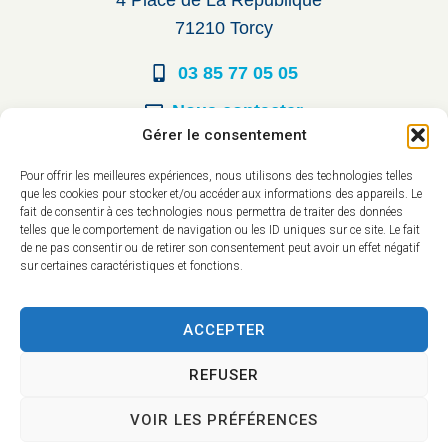
71210 Torcy
03 85 77 05 05
Nous contacter
Gérer le consentement
Horaires d’ouverture
Pour offrir les meilleures expériences, nous utilisons des technologies telles
que les cookies pour stocker et/ou accéder aux informations des appareils. Le
Du lundi au vendredi :
fait de consentir à ces technologies nous permettra de traiter des données
telles que le comportement de navigation ou les ID uniques sur ce site. Le fait
8h30 à 12h00
de ne pas consentir ou de retirer son consentement peut avoir un effet négatif
sur certaines caractéristiques et fonctions.
14h à 17h30
ACCEPTER
REFUSER
VOIR LES PRÉFÉRENCES
Accessibilité
Mentions légales
Plan du site
Confidentialité