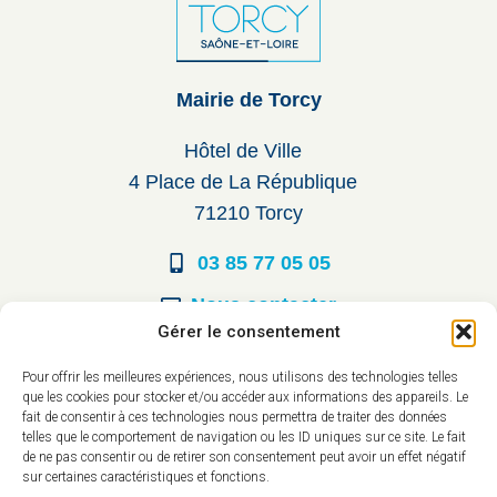
Mairie de Torcy
Hôtel de Ville
4 Place de La République
71210 Torcy
03 85 77 05 05
Nous contacter
Gérer le consentement
Horaires d’ouverture
Pour offrir les meilleures expériences, nous utilisons des technologies telles
que les cookies pour stocker et/ou accéder aux informations des appareils. Le
Du lundi au vendredi :
fait de consentir à ces technologies nous permettra de traiter des données
telles que le comportement de navigation ou les ID uniques sur ce site. Le fait
8h30 à 12h00
de ne pas consentir ou de retirer son consentement peut avoir un effet négatif
sur certaines caractéristiques et fonctions.
14h à 17h30