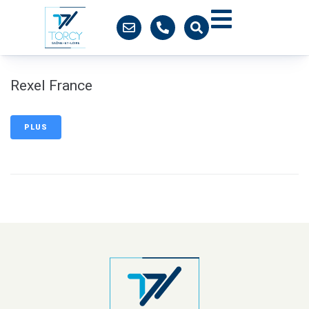
contenu
principal
Rexel France
PLUS