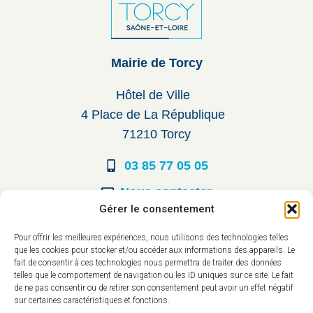
Mairie de Torcy
Hôtel de Ville
4 Place de La République
71210 Torcy
03 85 77 05 05
Nous contacter
Gérer le consentement
Horaires d’ouverture
Pour offrir les meilleures expériences, nous utilisons des technologies telles
que les cookies pour stocker et/ou accéder aux informations des appareils. Le
Du lundi au vendredi :
fait de consentir à ces technologies nous permettra de traiter des données
telles que le comportement de navigation ou les ID uniques sur ce site. Le fait
8h30 à 12h00
de ne pas consentir ou de retirer son consentement peut avoir un effet négatif
sur certaines caractéristiques et fonctions.
14h à 17h30