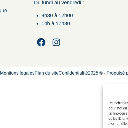
Du lundi au vendredi :
ique
8h30 à 12h00
14h à 17h30
é
Mentions légales
Plan du site
Confidentialité
2025 © - Propulsé 
Pour offrir l
pour stocker 
technologies
ou les ID uni
avoir un effe