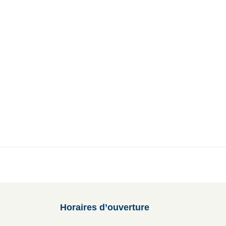
ale
Vivre à Torcy
Découvrir Torcy
Mes
Horaires d’ouverture