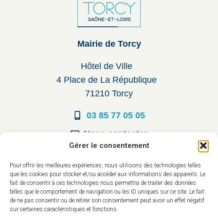
Mairie de Torcy
Hôtel de Ville
4 Place de La République
71210 Torcy
03 85 77 05 05
Nous contacter
Gérer le consentement
Horaires d’ouverture
Pour offrir les meilleures expériences, nous utilisons des technologies telles
que les cookies pour stocker et/ou accéder aux informations des appareils. Le
Du lundi au vendredi :
fait de consentir à ces technologies nous permettra de traiter des données
telles que le comportement de navigation ou les ID uniques sur ce site. Le fait
8h30 à 12h00
de ne pas consentir ou de retirer son consentement peut avoir un effet négatif
sur certaines caractéristiques et fonctions.
14h à 17h30