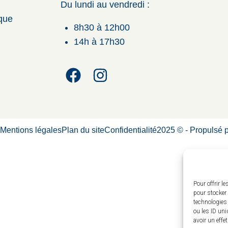
Du lundi au vendredi :
ique
8h30 à 12h00
14h à 17h30
é
Mentions légales
Plan du site
Confidentialité
2025 © - Propulsé 
Pour offrir l
pour stocker 
technologies
ou les ID uni
avoir un effe